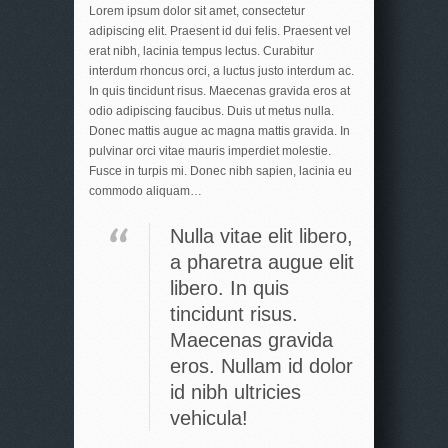
Lorem ipsum dolor sit amet, consectetur
adipiscing elit. Praesent id dui felis. Praesent vel
erat nibh, lacinia tempus lectus. Curabitur
interdum rhoncus orci, a luctus justo interdum ac.
In quis tincidunt risus. Maecenas gravida eros at
odio adipiscing faucibus. Duis ut metus nulla.
Donec mattis augue ac magna mattis gravida. In
pulvinar orci vitae mauris imperdiet molestie.
Fusce in turpis mi. Donec nibh sapien, lacinia eu
commodo aliquam…
Nulla vitae elit libero,
a pharetra augue elit
libero. In quis
tincidunt risus.
Maecenas gravida
eros. Nullam id dolor
id nibh ultricies
vehicula!