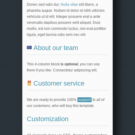
Donec sed odio dui.
Nulla vitae
elit libero, a
pharetra augue. Nullam id dolor id nibh ultricies
vehicula ut id elit. Integer posuere erat a ante
venenatis dapibus posuere velit aliquet. Duis
mollis, est non commodo luctus, nisi erat porttitor
ligula, eget lacinia odio sem nec elit.
About our team
This 4-column block
is optional
, you can use
them if you like. Consectetur adipiscing elit.
Customer service
We are ready to provide 100%
support
to
all of
our customers
, who will buy this template.
Customization