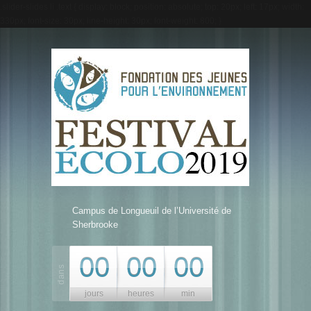
.slider-slides li .text { display: block; position: absolute; top: 20px; left: 17px; width:
330px; font-size: 30px; line-height: 30px; font-weight: 800; }
Campus de Longueuil de l’Université de
Sherbrooke
00
00
00
jours
heures
min