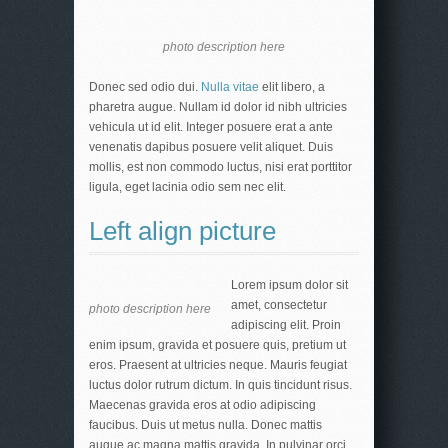
photo description here
Donec sed odio dui.
Nulla vitae
elit libero, a
pharetra augue. Nullam id dolor id nibh ultricies
vehicula ut id elit. Integer posuere erat a ante
venenatis dapibus posuere velit aliquet. Duis
mollis, est non commodo luctus, nisi erat porttitor
ligula, eget lacinia odio sem nec elit.
Left align picture
Lorem ipsum dolor sit
amet, consectetur
photo description here
adipiscing elit. Proin
enim ipsum, gravida et posuere quis, pretium ut
eros. Praesent at ultricies neque. Mauris feugiat
luctus dolor rutrum dictum. In quis tincidunt risus.
Maecenas gravida eros at odio adipiscing
faucibus. Duis ut metus nulla. Donec mattis
augue ac magna mattis gravida. In pulvinar orci