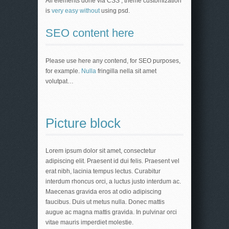
All elements done via CSS , theme customization
is
very easy without
using psd.
SEO content here
Please use here any contend, for SEO purposes,
for example.
Nulla
fringilla nella sit amet
volutpat…
Picture block
Lorem ipsum dolor sit amet, consectetur
adipiscing elit. Praesent id dui felis. Praesent vel
erat nibh, lacinia tempus lectus. Curabitur
interdum rhoncus orci, a luctus justo interdum ac.
Maecenas gravida eros at odio adipiscing
faucibus. Duis ut metus nulla. Donec mattis
augue ac magna mattis gravida. In pulvinar orci
vitae mauris imperdiet molestie.