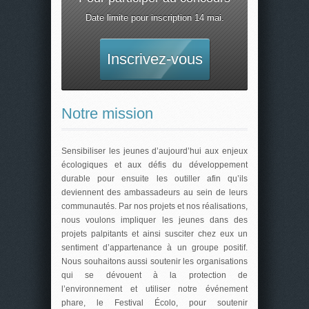
Date limite pour inscription 14 mai.
Inscrivez-vous
Notre mission
Sensibiliser les jeunes d’aujourd’hui aux enjeux
écologiques et aux défis du développement
durable pour ensuite les outiller afin qu’ils
deviennent des ambassadeurs au sein de leurs
communautés. Par nos projets et nos réalisations,
nous voulons impliquer les jeunes dans des
projets palpitants et ainsi susciter chez eux un
sentiment d’appartenance à un groupe positif.
Nous souhaitons aussi soutenir les organisations
qui se dévouent à la protection de
l’environnement et utiliser notre événement
phare, le Festival Écolo, pour soutenir